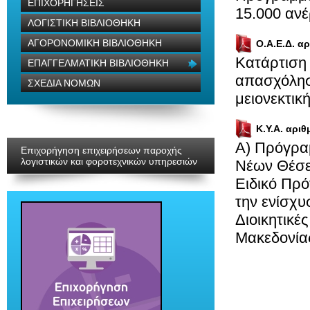
ΕΠΙΧΟΡΗΓΗΣΕΙΣ
15.000 ανέ
ΛΟΓΙΣΤΙΚΗ ΒΙΒΛΙΟΘΗΚΗ
ΑΓΟΡΟΝΟΜΙΚΗ ΒΙΒΛΙΟΘΗΚΗ
Ο.Α.Ε.Δ. αρ
Κατάρτιση
ΕΠΑΓΓΕΛΜΑΤΙΚΗ ΒΙΒΛΙΟΘΗΚΗ
απασχόληση
ΣΧΕΔΙΑ ΝΟΜΩΝ
μειονεκτικ
Κ.Υ.Α. αριθ
Α) Πρόγρα
Επιχορήγηση επιχειρήσεων παροχής
λογιστικών και φοροτεχνικών υπηρεσιών
Νέων Θέσεω
Ειδικό Πρ
την ενίσχυ
Διοικητικές
Μακεδονίας