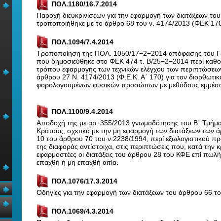
ΠΟΛ.1180/16.7.2014
Παροχή διευκρινίσεων για την εφαρμογή των διατάξεων του
τροποποιήθηκε με το άρθρο 68 του ν. 4174/2013 (ΦΕΚ 170
ΠΟΛ.1094/7.4.2014
Τροποποίηση της ΠΟΛ. 1050/17−2−2014 απόφασης του Γ
που δημοσιεύθηκε στο ΦΕΚ 474 τ. Β/25−2−2014 περί καθορ
τρόπου εφαρμογής των τεχνικών ελέγχου των περιπτώσεων 
άρθρου 27 Ν. 4174/2013 (Φ.Ε.Κ. Α΄ 170) για τον διορθωτ
φορολογουμένων φυσικών προσώπων με μεθόδους εμμέσ
ΠΟΛ.1100/9.4.2014
Αποδοχή της με αρ. 355/2013 γνωμοδότησης του Β΄ Τμήμα
Κράτους, σχετικά με την μη εφαρμογή των διατάξεων των
10 του άρθρου 70 του ν.2238/1994, περί εξωλογιστικού πρ
της διαφοράς αντίστοιχα, στις περιπτώσεις που, κατά την κ
εφαρμοστέες οι διατάξεις του άρθρου 28 του ΚΦΕ επί πω
επαχθή ή μη επαχθή αιτία
.
ΠΟΛ.1076/17.3.2014
Οδηγίες για την εφαρμογή των διατάξεων του άρθρου 66 τ
ΠΟΛ.1069/4.3.2014