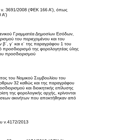
 ν. 3691/2008 (ΦΕΚ 166 Α'), όπως
 Α')
ενικού Γραμματέα Δημοσίων Εσόδων,
ισμού του περιεχομένου και του
β΄, γ΄ και ε΄ της παραγράφου 1 του
ικό προσδιορισμό της φορολογητέας ύλης
ου προσδιορισμού
τος του Νομικού Συμβουλίου του
 άρθρων 32 καθώς και της παραγράφου
οσδιορισμού και διοικητικής επίλυσης
ρίση της φορολογικής αρχής, κρίνονται
λήσεων ακινήτων που αποκτήθηκαν από
ου ν.4172/2013