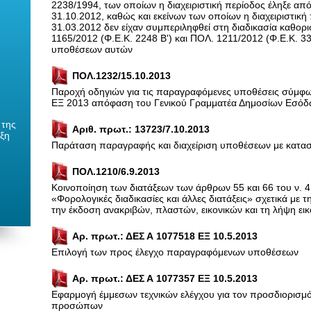
2238/1994, των οποίων η διαχειριστική περίοδος έληξε από
31.10.2012, καθώς και εκείνων των οποίων η διαχειριστική 
31.03.2012 δεν είχαν συμπεριληφθεί στη διαδικασία καθορ
1165/2012 (Φ.Ε.Κ. 2248 Β') και ΠΟΛ. 1211/2012 (Φ.Ε.Κ. 33
υποθέσεων αυτών
ΠΟΛ.1232/15.10.2013
Παροχή οδηγιών για τις παραγραφόμενες υποθέσεις σύμφω
ΕΞ 2013 απόφαση του Γενικού Γραμματέα Δημοσίων Εσό
 της
Αριθ. πρωτ.: 13723/7.10.2013
ιξη
Παράταση παραγραφής και διαχείριση υποθέσεων με κατασ
ΠΟΛ.1210/6.9.2013
Κοινοποίηση των διατάξεων των άρθρων 55 και 66 του ν. 
«Φορολογικές διαδικασίες και άλλες διατάξεις» σχετικά με 
την έκδοση ανακριβών, πλαστών, εικονικών και τη λήψη ει
Αρ. πρωτ.: ΔΕΣ Α 1077518 ΕΞ 10.5.2013
Επιλογή των προς έλεγχο παραγραφόμενων υποθέσεων
Αρ. πρωτ.: ΔΕΣ Α 1077357 ΕΞ 10.5.2013
Εφαρμογή έμμεσων τεχνικών ελέγχου για τον προσδιορισμ
προσώπων