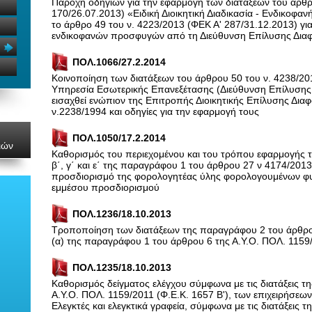
Παροχή οδηγιών για την εφαρμογή των διατάξεων του άρθρ
170/26.07.2013) «Ειδική Διοικητική Διαδικασία - Ενδικο
το άρθρο 49 του ν. 4223/2013 (ΦΕΚ Α' 287/31.12.2013) για
ενδικοφανών προσφυγών από τη Διεύθυνση Επίλυσης Δια
ΠΟΛ.1066/27.2.2014
Κοινοποίηση των διατάξεων του άρθρου 50 του ν. 4238/20
Υπηρεσία Εσωτερικής Επανεξέτασης (Διεύθυνση Επίλυσης
εισαχθεί ενώπιον της Επιτροπής Διοικητικής Επίλυσης Δια
ν.2238/1994 και οδηγίες για την εφαρμογή τους
ΠΟΛ.1050/17.2.2014
ιών
Καθορισμός του περιεχομένου και του τρόπου εφαρμογής 
β΄, γ΄ και ε΄ της παραγράφου 1 του άρθρου 27 ν 4174/2013 
προσδιορισμό της φορολογητέας ύλης φορολογουμένων 
εμμέσου προσδιορισμού
ΠΟΛ.1236/18.10.2013
Τροποποίηση των διατάξεων της παραγράφου 2 του άρθρου
(α) της παραγράφου 1 του άρθρου 6 της Α.Υ.Ο. ΠΟΛ. 1159/
ΠΟΛ.1235/18.10.2013
Καθορισμός δείγματος ελέγχου σύμφωνα με τις διατάξεις 
Α.Υ.Ο. ΠΟΛ. 1159/2011 (Φ.Ε.Κ. 1657 Β'), των επιχειρήσεω
Ελεγκτές και ελεγκτικά γραφεία, σύμφωνα με τις διατάξεις