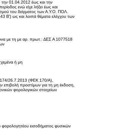
 την 01.04.2012 έως και την
περίοδος ενώ είχε λήξει έως και
ισμού του δείγματος των Α.Υ.Ο. ΠΟΛ.
43 Β') ως και λοιπά θέματα ελέγχου των
να με τη με αρ. πρωτ.: ΔΕΣ Α 1077518
δων
χεμένα ή μη
4174/26.7.2013 (ΦΕΚ 170/Α),
την επιβολή προστίμων για τη μη έκδοση,
κονικών φορολογικών στοιχείων
ό φορολογητέου εισοδήματος φυσικών