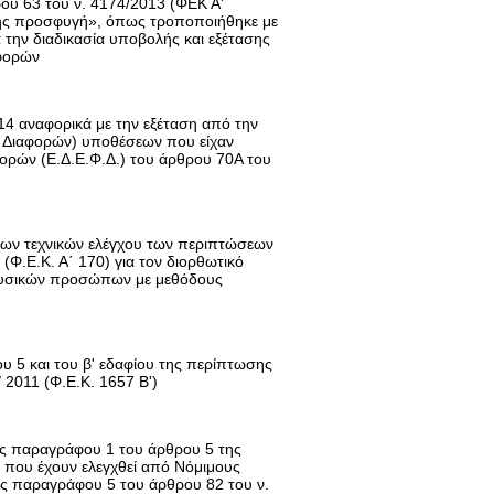
ου 63 του ν. 4174/2013 (ΦΕΚ Α'
φανής προσφυγή», όπως τροποποιήθηκε με
 την διαδικασία υποβολής και εξέτασης
φορών
14 αναφορικά με την εξέταση από την
 Διαφορών) υποθέσεων που είχαν
φορών (Ε.Δ.Ε.Φ.Δ.) του άρθρου 70Α του
των τεχνικών ελέγχου των περιπτώσεων
(Φ.Ε.Κ. Α΄ 170) για τον διορθωτικό
φυσικών προσώπων με μεθόδους
 5 και του β' εδαφίου της περίπτωσης
 2011 (Φ.Ε.Κ. 1657 Β')
της παραγράφου 1 του άρθρου 5 της
ν που έχουν ελεγχθεί από Νόμιμους
 της παραγράφου 5 του άρθρου 82 του ν.