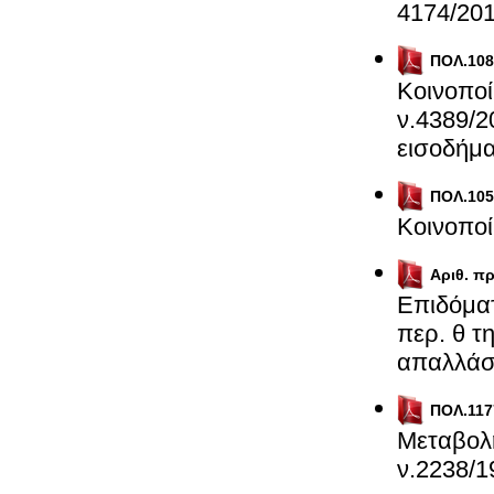
4174/201
ΠΟΛ.108
Κοινοποί
ν.4389/2
εισοδήμ
ΠΟΛ.105
Κοινοποί
Αριθ. πρ
Επιδόματ
περ. θ τ
απαλλάσ
ΠΟΛ.117
Μεταβολή
ν.2238/1