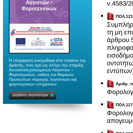
ν.4583/
ΠΟΛ.121
Συμπλήρ
τη μη επ
άρθρου 5
πληροφο
εισοδήμ
H επιχείρηση ενισχύθηκε στο πλαίσιο της
οντοτήτω
Δράσης, που έχει ως στόχο την στήριξη
εντύπων
Αυτοαπασχολούµενων Λογιστών –
Φοροτεχνικών, καθώς και Νοµικών
Προσώπων παροχής λογιστικών και
Αριθμ. 
φοροτεχνικών υπηρεσιών.
Φορολογ
Διαβάστε περισσότερα
ΠΟΛ.117
Φορολογι
απογευμα