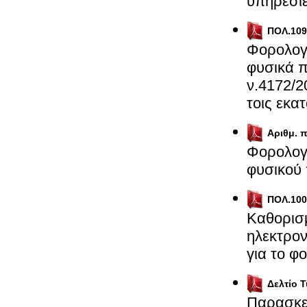
υπηρεσί
ΠΟΛ.109
Φορολογι
φυσικά π
ν.4172/2
τοις εκα
Αριθμ. 
Φορολογι
φυσικού
ΠΟΛ.100
Καθορισμ
ηλεκτρο
για το φ
Δελτίο 
Παρασκε