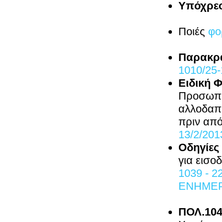
Υπόχρεο
Ποιές
φο
Παρακρ
1010/25-
Ειδική 
Προσωπικ
αλλοδαπή
πριν από
13/2/201
Οδηγίε
για εισ
1039 - 2
ΕΝΗΜΕΡ
ΠΟΛ.104