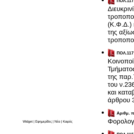
ΠΟΛ.117
Διευκριν
τροποποι
(Κ.Φ.Δ.)
της αξί
τροποπο
ΠΟΛ.117
Κοινοποί
Τμήματος
της παρ.
του ν.23
και κατα
άρθρου 3
Αριθμ. 
Φορολογι
Widget
|
Εφημερίδες
|
Νέα
|
Καιρός