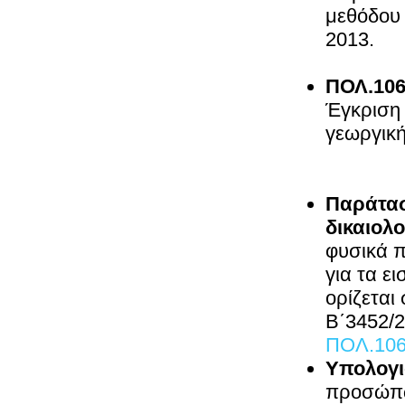
μεθόδου 
ΠΟΛ.106
Έγκριση 
γεωργικ
Παράτασ
δικαιολ
φυσικά 
για τα ε
ορίζεται
Β΄3452/2
ΠΟΛ.106
Υπολογι
προσώ