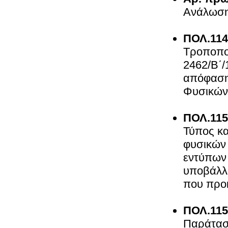
Ανάλω
ΠΟΛ.114
Τροποποί
2462/Β΄
απόφαση
Φυσι
ΠΟΛ.115
Τύπος κα
φυσικών 
εντύπων 
υποβάλλο
που π
ΠΟΛ.115
Παράτασ