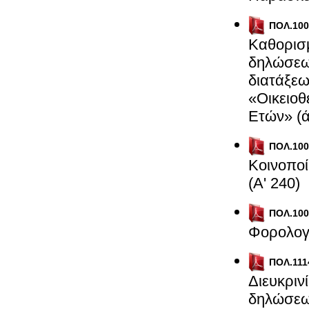
ΠΟΛ.100
Καθορισμ
δηλώσεω
διατάξεω
«Οικειο
Ετών» (ά
ΠΟΛ.100
Κοινοποί
(Α' 240)
ΠΟΛ.100
Φορολογι
ΠΟΛ.111
Διευκριν
δηλώσεων