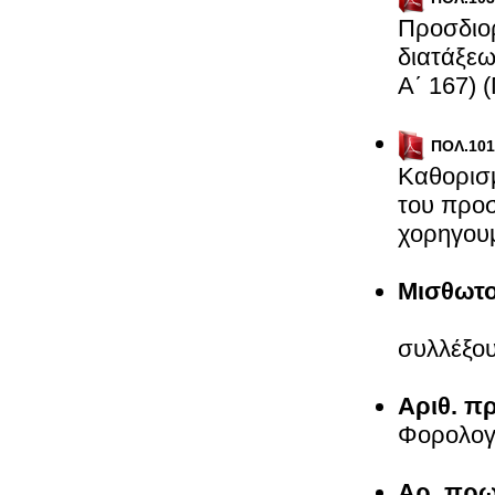
Προσδιορ
διατάξεω
Α΄ 16
ΠΟΛ.101
Καθορισ
του προσ
χορηγου
Μισθωτο
Απο
συλλέξ
Αριθ. πρ
Φορολο
Αρ. πρω