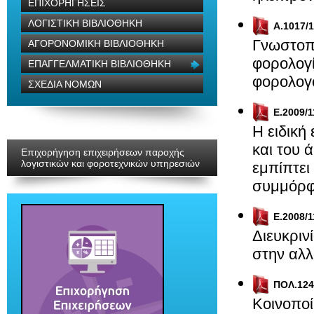
ΕΠΙΧΟΡΗΓΗΣΕΙΣ
ΛΟΓΙΣΤΙΚΗ ΒΙΒΛΙΟΘΗΚΗ
Α.1017/1
Γνωστοπ
ΑΓΟΡΟΝΟΜΙΚΗ ΒΙΒΛΙΟΘΗΚΗ
φορολογί
ΕΠΑΓΓΕΛΜΑΤΙΚΗ ΒΙΒΛΙΟΘΗΚΗ
φορολο
ΣΧΕΔΙΑ ΝΟΜΩΝ
Ε.2009/1
Η ειδική
και του 
Επιχορήγηση επιχειρήσεων παροχής
λογιστικών και φοροτεχνικών υπηρεσιών
εμπίπτει
συμμόρφ
Ε.2008/1
Διευκριν
στην αλ
ΠΟΛ.124
Κοινοποί