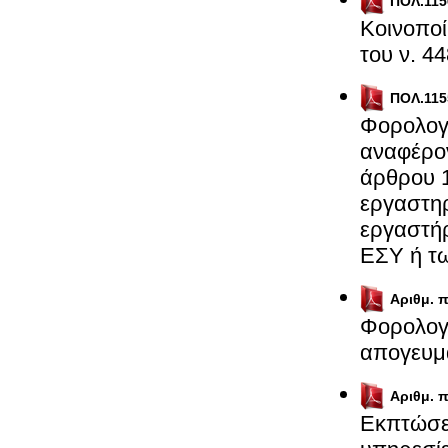
ΠΟΛ.115
Κοινοποί
του ν. 4
ΠΟΛ.115
Φορολογι
αναφέρον
άρθρου 1
εργαστηρ
εργαστήρ
ΕΣΥ ή τ
Αριθμ. 
Φορολογι
απογευμα
Αριθμ. 
Εκπτώσε