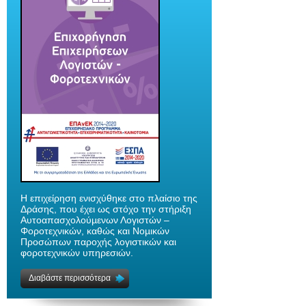
H επιχείρηση ενισχύθηκε στο πλαίσιο της
Δράσης, που έχει ως στόχο την στήριξη
Αυτοαπασχολούµενων Λογιστών –
Φοροτεχνικών, καθώς και Νοµικών
Προσώπων παροχής λογιστικών και
φοροτεχνικών υπηρεσιών.
Διαβάστε περισσότερα